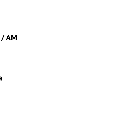
 / AM
a