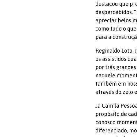
destacou que pr
despercebidos. “
apreciar belos m
como tudo o que 
para a construç
Reginaldo Lota, 
os assistidos qu
por trás grandes
naquele momento
também em nossa
através do zelo 
Já Camila Pessoa
propósito de cad
conosco momentos
diferenciado, m