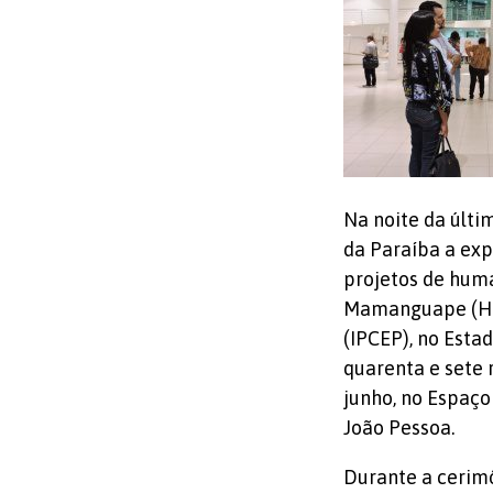
Na noite da últi
da Paraíba a expo
projetos de huma
Mamanguape (HGM)
(IPCEP), no Esta
quarenta e sete 
junho, no Espaço
João Pessoa.
Durante a cerim