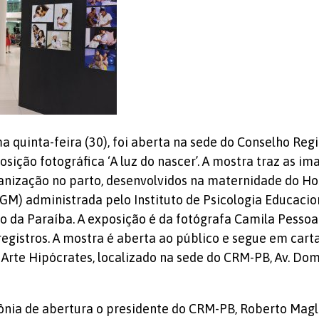
ma quinta-feira (30), foi aberta na sede do Conselho Reg
sição fotográfica ‘A luz do nascer’. A mostra traz as im
nização no parto, desenvolvidos na maternidade do Hos
 administrada pelo Instituto de Psicologia Educaciona
do da Paraíba. A exposição é da fotógrafa Camila Pessoa
registros. A mostra é aberta ao público e segue em carta
 Arte Hipócrates, localizado na sede do CRM-PB, Av. Dom
ônia de abertura o presidente do CRM-PB, Roberto Magl