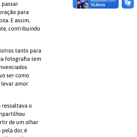
 passar
coração para
na. E assim,
nte, contribuindo
istros tanto para
da fotografia tem
vivenciados
vo ser como
 levar amor
 ressaltava o
mpartilhou
tir de um olhar
pela dor, é