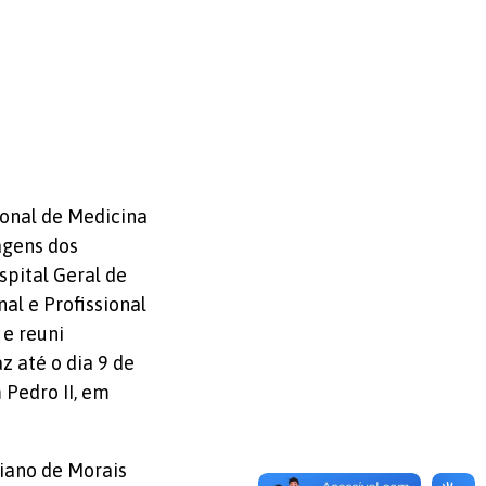
ional de Medicina
agens dos
pital Geral de
l e Profissional
 e reuni
z até o dia 9 de
 Pedro II, em
iano de Morais